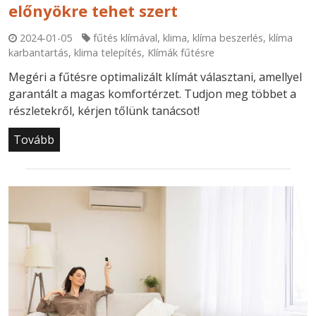
előnyökre tehet szert
2024-01-05
fűtés klímával
,
klima
,
klíma beszerlés
,
klíma
karbantartás
,
klima telepítés
,
Klímák fűtésre
Megéri a fűtésre optimalizált klímát választani, amellyel
garantált a magas komfortérzet. Tudjon meg többet a
részletekről, kérjen tőlünk tanácsot!
Tovább