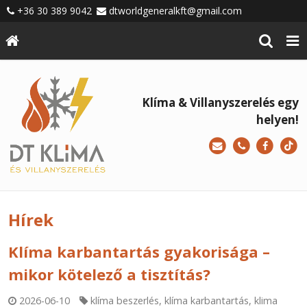
+36 30 389 9042
dtworldgeneralkft@gmail.com
Klíma & Villanyszerelés egy
helyen!
Hírek
Klíma karbantartás gyakorisága –
mikor kötelező a tisztítás?
2026-06-10
klíma beszerlés
,
klíma karbantartás
,
klima