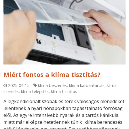
Miért fontos a klíma tisztítás?
2025-04-15
klíma beszerlés
,
klíma karbantartás
,
klíma
szerelés
,
klima telepítés
,
klíma tisztítás
A légkondicionált szobák és terek valóságos menedéket
jelentenek a nyári hónapokban tapasztalható forróság
elől. Az egyre intenzívebb nyarak és a tartós kánikula
miatt már elképzelhetetlennek tűnik klíma berendezés