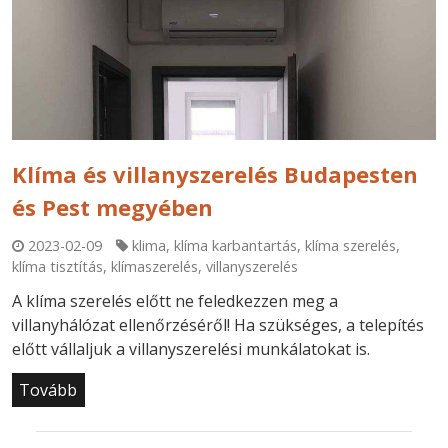
Klíma és villanyszerelés Budapesten
és Pest megyében
2023-02-09
klima
,
klíma karbantartás
,
klíma szerelés
,
klíma tisztítás
,
klímaszerelés
,
villanyszerelés
A klíma szerelés előtt ne feledkezzen meg a
villanyhálózat ellenőrzéséről! Ha szükséges, a telepítés
előtt vállaljuk a villanyszerelési munkálatokat is.
Tovább