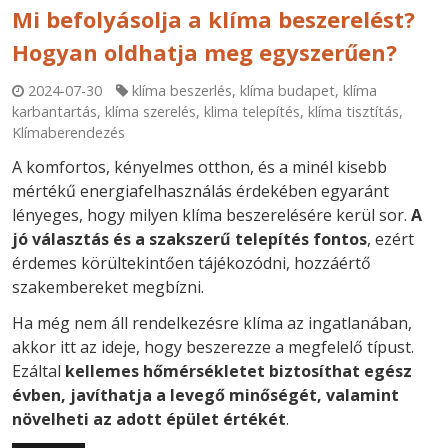
Mi befolyásolja a klíma beszerelést?
Hogyan oldhatja meg egyszerűen?
2024-07-30
klíma beszerlés
,
klíma budapet
,
klíma
karbantartás
,
klíma szerelés
,
klima telepítés
,
klíma tisztítás
,
Klímaberendezés
A komfortos, kényelmes otthon, és a minél kisebb
mértékű energiafelhasználás érdekében egyaránt
lényeges, hogy milyen klíma beszerelésére kerül sor.
A
jó választás és a szakszerű telepítés fontos
, ezért
érdemes körültekintően tájékozódni, hozzáértő
szakembereket megbízni.
Ha még nem áll rendelkezésre klíma az ingatlanában,
akkor itt az ideje, hogy beszerezze a megfelelő típust.
Ezáltal
kellemes hőmérsékletet biztosíthat egész
évben, javíthatja a levegő minőségét, valamint
növelheti az adott épület értékét
.