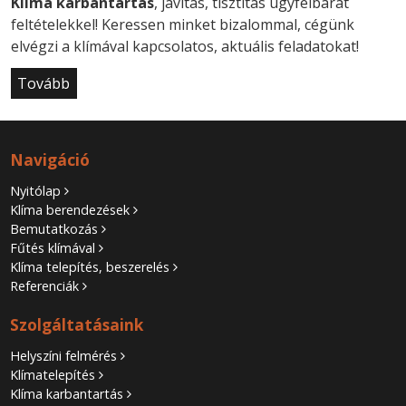
Klíma karbantartás
, javítás, tisztítás ügyfélbarát
feltételekkel! Keressen minket bizalommal, cégünk
elvégzi a klímával kapcsolatos, aktuális feladatokat!
Tovább
Navigáció
Nyitólap
Klíma berendezések
Bemutatkozás
Fűtés klímával
Klíma telepítés, beszerelés
Referenciák
Szolgáltatásaink
Helyszíni felmérés
Klímatelepítés
Klíma karbantartás