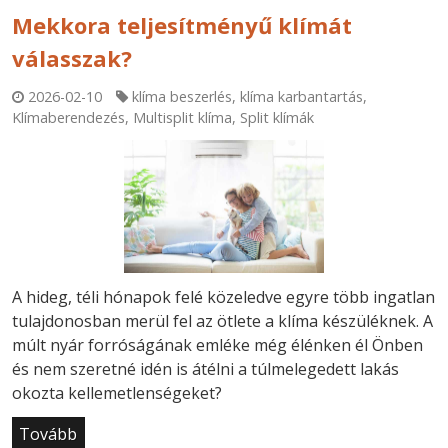
Mekkora teljesítményű klímát
válasszak?
2026-02-10
klíma beszerlés
,
klíma karbantartás
,
Klímaberendezés
,
Multisplit klíma
,
Split klímák
A hideg, téli hónapok felé közeledve egyre több ingatlan
tulajdonosban merül fel az ötlete a klíma készüléknek. A
múlt nyár forróságának emléke még élénken él Önben
és nem szeretné idén is átélni a túlmelegedett lakás
okozta kellemetlenségeket?
Tovább