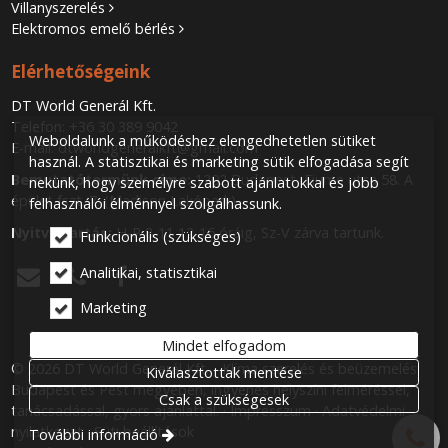
Villanyszerelés
Elektromos emelő bérlés
Elérhetőségeink
DT World Generál Kft.
Telefon:
+36 30 389 9042
Weboldalunk a működéshez elengedhetetlen sütiket
E-mail:
dtworldgeneralkft@gmail.com
használ. A statisztikai és marketing sütik elfogadása segít
Bemutatótermünk címe:
1202 Budapest, Fiume utca 58. A
nekünk, hogy személyre szabott ajánlatokkal és jobb
épület fszt. 7. (Madison Lakópark)
felhasználói élménnyel szolgálhassunk.
Nyitva tartás:
H-P 8-11 12-16 óráig, Sz-V zárva tartunk.
Funkcionális (szükséges)
Analitikai, statisztikai



Marketing
Mindet elfogadom
© 2026 DT World Generál Kft. - Klíma szerelés és beüzemelés
Kiválasztottak mentése
Budapest és Pest megyében, ingyenes helyszíni felméréssel,
Csak a szükségesek
tanácsadással, gyors ajánlattal.
Impresszum
Adatvédelmi
nyilatkozat
Süti beállítások
További információ