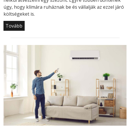
nélkül átvészelni egy szezont. Egyre többen döntenek
úgy, hogy klímára ruháznak be és vállalják az ezzel járó
költségeket is.
Tovább