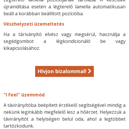
újraindítása esetén a légterelő lamella automatikusan
beáll a korábban beállított pozícióba.
Vészhelyzeti üzemeltetés
Ha a táriványító elvész vagy megsérül, használja a
segédgombot a légkondicionáló be vagy
kikapcsolásához.
Hívjon bizalommal!
"I Feel" üzemmód
A távirányítóba beépített érzékelő segítségével mindig a
nekünk leginkább megfelelő lesz a hőérzet. Helyezzük a
távirányítót a helyiségen belül oda, ahol a legtöbbet
tartózkodunk.