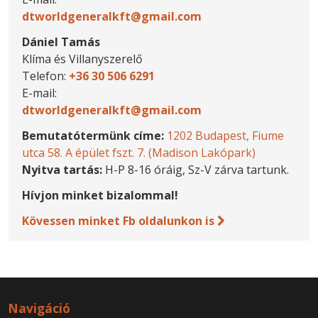
dtworldgeneralkft@gmail.com
Dániel Tamás
Klíma és Villanyszerelő
Telefon:
+36 30 506 6291
E-mail:
dtworldgeneralkft@gmail.com
Bemutatótermünk címe:
1202 Budapest, Fiume
utca 58. A épület fszt. 7. (Madison Lakópark)
Nyitva tartás:
H-P 8-16 óráig, Sz-V zárva tartunk.
Hívjon minket bizalommal!
Kövessen minket Fb oldalunkon is
Navigáció