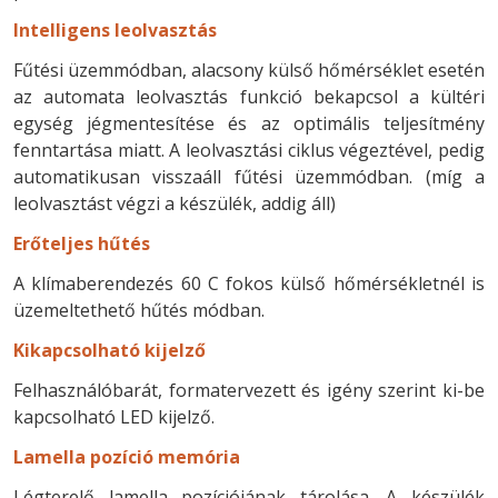
Intelligens leolvasztás
Fűtési üzemmódban, alacsony külső hőmérséklet esetén
az automata leolvasztás funkció bekapcsol a kültéri
egység jégmentesítése és az optimális teljesítmény
fenntartása miatt. A leolvasztási ciklus végeztével, pedig
automatikusan visszaáll fűtési üzemmódban. (míg a
leolvasztást végzi a készülék, addig áll)
Erőteljes hűtés
A klímaberendezés 60 C fokos külső hőmérsékletnél is
üzemeltethető hűtés módban.
Kikapcsolható kijelző
Felhasználóbarát, formatervezett és igény szerint ki-be
kapcsolható LED kijelző.
Lamella pozíció memória
Légterelő lamella pozíciójának tárolása. A készülék