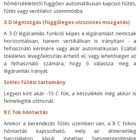
hőmérsékletétől függően automatikusan kapcsol hűtés,
fűtés vagy ventilátor üzemmódba.
3-D légmozgás (függőleges-vízszintes mozgatás)
A 3-D légáramlás funkció képes a légáramlást nemcsak
horizontálisan, hanem vertikálisan is irányítani - a
felhasználó kérésére vagy akár automatikusan. Ezáltal
tökéletes levegőeloszlás érhető el, vagy lehetőséget az
a felhasználó számára, hogy ő válassza meg a
légáramlás irányát.
Széles fűtési tartomány
Legyen kint akár -15 C fok, a készülékek még akkor is
felmelegítik otthonát.
8 C fok hőntartás
Amikor a berendezés fűtés üzemben van, a 8 C fokos
hőntartás kapcsolható, mely az átmenetileg
használaton kívüli ingatlan fagymentesítésére