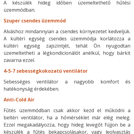
A készülék hideg időben üzemeltethető hűtési
üzemmódban.
Szuper csendes üzemmód
Alváshoz mindannyian a csendes környezetet kedveljük.
A kültéri egység csendes üzemmódja korlátozza a
kültéri egység zajszintjét, tehát Ön nyugodtan
üzemeltetheti a légkondicionálót anélkül, hogy bárkit
zavarna ezzel.
4-5-7 sebességkokozatú ventilátor
Sebességes ventilátor a nagyobb komfort és
hatékonyság érdekében.
Anti-Cold Air
Fűtés üzemmódban csak akkor kezd el működni a
beltéri ventilátor, ha a hőmérséklet már elég meleg.
Ezzel megakadályozza, hogy hideg levegőt fújjon be a
készülék a fűtés bekapcsolásakor, vagy leolvasztás