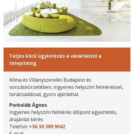
Teljes körű ügyintézés a vásárlástól a
telepítésig.
Klíma és Villanyszerelés Budapest és
vonzáskörzetében, ingyenes helyszíni felméréssel,
tanácsadással, gyors ajánlattal.
Porkoláb Ágnes
Ingyenes helyszíni felmérés időpont egyeztetés,
árajánlat kérés
Telefon:
+36 30 389 9042
E-mail: