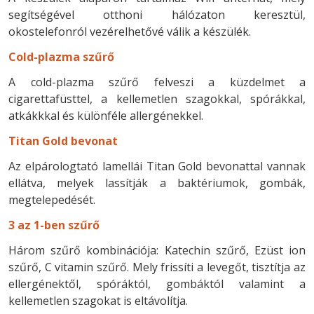
segítségével otthoni hálózaton keresztül,
okostelefonról vezérelhetővé válik a készülék.
Cold-plazma szűrő
A cold-plazma szűrő felveszi a küzdelmet a
cigarettafüsttel, a kellemetlen szagokkal, spórákkal,
atkákkkal és különféle allergénekkel.
Titan Gold bevonat
Az elpárologtató lamellái Titan Gold bevonattal vannak
ellátva, melyek lassítják a baktériumok, gombák,
megtelepedését.
3 az 1-ben szűrő
Három szűrő kombinációja: Katechin szűrő, Ezüst ion
szűrő, C vitamin szűrő. Mely frissíti a levegőt, tisztítja az
ellergénektől, spóráktól, gombáktól valamint a
kellemetlen szagokat is eltávolítja.