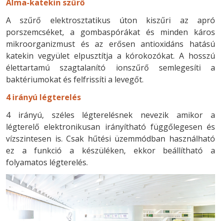
Alma-katekin szűrő
A szűrő elektrosztatikus úton kiszűri az apró
porszemcséket, a gombaspórákat és minden káros
mikroorganizmust és az erősen antioxidáns hatású
katekin vegyület elpusztítja a kórokozókat. A hosszú
élettartamú szagtalanító ionszűrő semlegesíti a
baktériumokat és felfrissíti a levegőt.
4 irányú légterelés
4 irányú, széles légterelésnek nevezik amikor a
légterelő elektronikusan irányítható függőlegesen és
vízszintesen is. Csak hűtési üzemmódban használható
ez a funkció a készüléken, ekkor beállítható a
folyamatos légterelés.