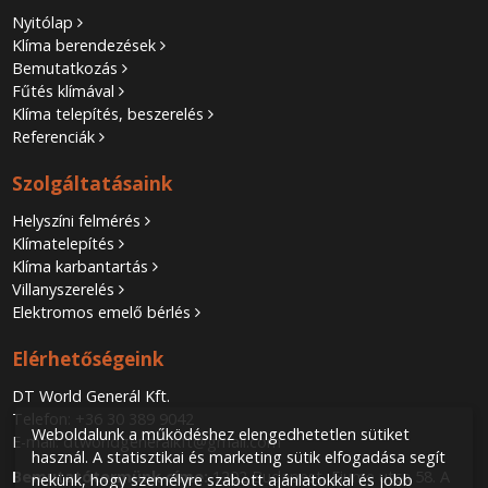
Nyitólap
Klíma berendezések
Bemutatkozás
Fűtés klímával
Klíma telepítés, beszerelés
Referenciák
Szolgáltatásaink
Helyszíni felmérés
Klímatelepítés
Klíma karbantartás
Villanyszerelés
Elektromos emelő bérlés
Elérhetőségeink
DT World Generál Kft.
Telefon:
+36 30 389 9042
Weboldalunk a működéshez elengedhetetlen sütiket
E-mail:
dtworldgeneralkft@gmail.com
használ. A statisztikai és marketing sütik elfogadása segít
Bemutatótermünk címe:
1202 Budapest, Fiume utca 58. A
nekünk, hogy személyre szabott ajánlatokkal és jobb