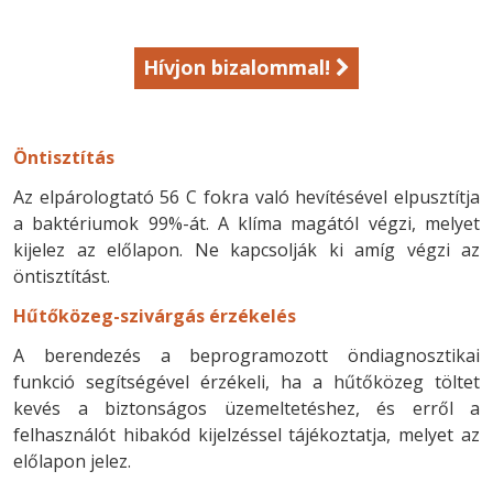
Hívjon bizalommal!
Öntisztítás
Az elpárologtató 56 C fokra való hevítésével elpusztítja
a baktériumok 99%-át. A klíma magától végzi, melyet
kijelez az előlapon. Ne kapcsolják ki amíg végzi az
öntisztítást.
Hűtőközeg-szivárgás érzékelés
A berendezés a beprogramozott öndiagnosztikai
funkció segítségével érzékeli, ha a hűtőközeg töltet
kevés a biztonságos üzemeltetéshez, és erről a
felhasználót hibakód kijelzéssel tájékoztatja, melyet az
előlapon jelez.