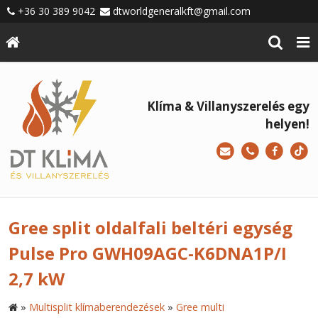
+36 30 389 9042
dtworldgeneralkft@gmail.com
Klíma & Villanyszerelés egy
helyen!
Gree split oldalfali beltéri egység
Pulse Pro GWH09AGC-K6DNA1P/I
2,7 kW
»
Multisplit klímaberendezések
»
Gree multi