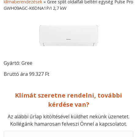
klímaberendezések
»
Gree split oldalfali beltéri egység Pulse Pro
GWH09AGC-K6DNA1P/I 2,7 kW
Gyártó: Gree
Bruttó ára 99.327 Ft
Klímát szeretne rendelni, további
kérdése van?
Az alábbi űrlap kitöltésével küldhet nekünk üzenetet.
Kollégánk hamarosan felveszi Önnel a kapcsolatot.