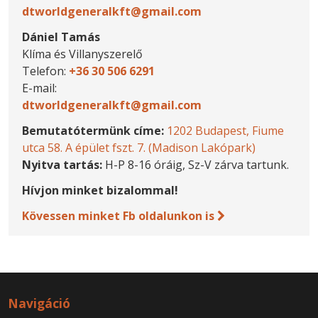
dtworldgeneralkft@gmail.com
Dániel Tamás
Klíma és Villanyszerelő
Telefon:
+36 30 506 6291
E-mail:
dtworldgeneralkft@gmail.com
Bemutatótermünk címe:
1202 Budapest, Fiume
utca 58. A épület fszt. 7. (Madison Lakópark)
Nyitva tartás:
H-P 8-16 óráig, Sz-V zárva tartunk.
Hívjon minket bizalommal!
Kövessen minket Fb oldalunkon is
Navigáció