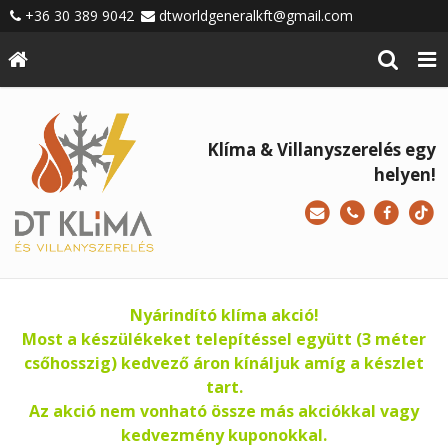
+36 30 389 9042
dtworldgeneralkft@gmail.com
Klíma & Villanyszerelés egy
helyen!
Nyárindító klíma akció!
Most a készülékeket telepítéssel együtt (3 méter
csőhosszig) kedvező áron kínáljuk amíg a készlet
tart.
Az akció nem vonható össze más akciókkal vagy
kedvezmény kuponokkal.