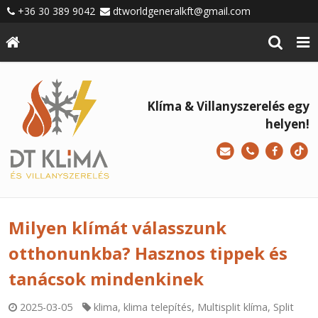
+36 30 389 9042
dtworldgeneralkft@gmail.com
Klíma & Villanyszerelés egy
helyen!
Milyen klímát válasszunk
otthonunkba? Hasznos tippek és
tanácsok mindenkinek
2025-03-05
klima
,
klima telepítés
,
Multisplit klíma
,
Split