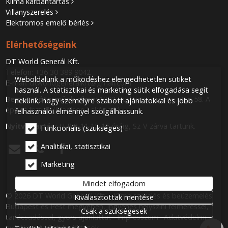
Klíma karbantartás
Villanyszerelés
Elektromos emelő bérlés
Elérhetőségeink
DT World Generál Kft.
Telefon:
+36 30 389 9042
Weboldalunk a működéshez elengedhetetlen sütiket
E-mail:
dtworldgeneralkft@gmail.com
használ. A statisztikai és marketing sütik elfogadása segít
Bemutatótermünk címe:
1202 Budapest, Fiume utca 58. A
nekünk, hogy személyre szabott ajánlatokkal és jobb
épület fszt. 7. (Madison Lakópark)
felhasználói élménnyel szolgálhassunk.
Nyitva tartás:
H-P 8-11 12-16 óráig, Sz-V zárva tartunk.
Funkcionális (szükséges)
Analitikai, statisztikai



Marketing
Mindet elfogadom
© 2026 DT World Generál Kft. - Klíma szerelés és beüzemelés
Kiválasztottak mentése
Budapest és Pest megyében, ingyenes helyszíni felméréssel,
Csak a szükségesek
tanácsadással, gyors ajánlattal.
Impresszum
Adatvédelmi
nyilatkozat
Süti beállítások