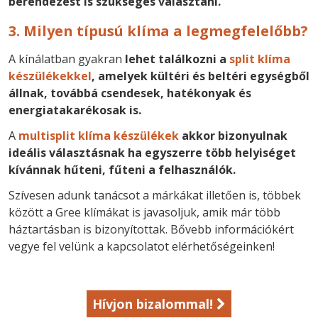
berendezést is szükséges választani.
3. Milyen típusú klíma a legmegfelelőbb?
A kínálatban gyakran
lehet találkozni a
split klíma
készülékekkel
, amelyek kültéri és beltéri egységből
állnak, továbbá csendesek, hatékonyak és
energiatakarékosak is.
A
multisplit klíma készülékek
akkor bizonyulnak
ideális választásnak ha egyszerre több helyiséget
kívánnak hűteni, fűteni a felhasználók.
Szívesen adunk tanácsot a márkákat illetően is, többek
között a Gree klímákat is javasoljuk, amik már több
háztartásban is bizonyítottak. Bővebb információkért
vegye fel velünk a kapcsolatot elérhetőségeinken!
Hívjon bizalommal!