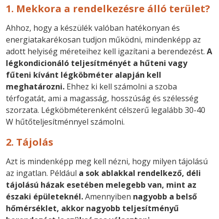
1. Mekkora a rendelkezésre álló terület?
Ahhoz, hogy a készülék valóban hatékonyan és
energiatakarékosan tudjon működni, mindenképp az
adott helyiség méreteihez kell igazítani a berendezést.
A
légkondicionáló teljesítményét a hűteni vagy
fűteni kívánt légköbméter alapján kell
meghatározni.
Ehhez ki kell számolni a szoba
térfogatát, ami a magasság, hosszúság és szélesség
szorzata. Légköbméterenként célszerű legalább 30-40
W hűtőteljesítménnyel számolni.
2. Tájolás
Azt is mindenképp meg kell nézni, hogy milyen tájolású
az ingatlan. Például
a sok ablakkal rendelkező, déli
tájolású házak esetében melegebb van, mint az
északi épületeknél.
Amennyiben
nagyobb a belső
hőmérséklet, akkor nagyobb teljesítményű