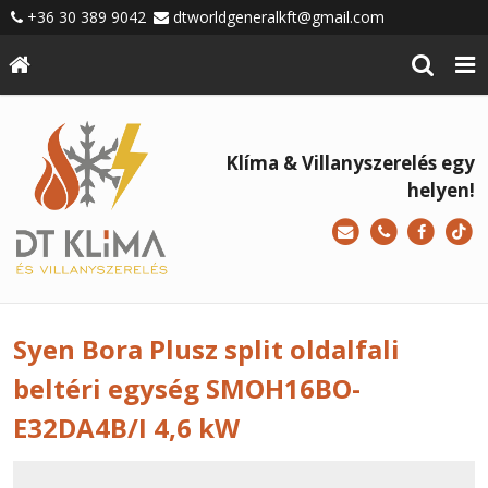
+36 30 389 9042
dtworldgeneralkft@gmail.com
Klíma & Villanyszerelés egy
helyen!
Syen Bora Plusz split oldalfali
beltéri egység SMOH16BO-
E32DA4B/I 4,6 kW