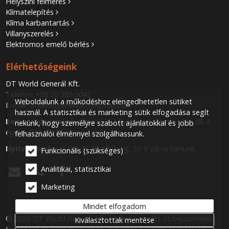
Helyszíni felmérés
Klímatelepítés
Klíma karbantartás
Villanyszerelés
Elektromos emelő bérlés
Elérhetőségeink
DT World Generál Kft.
Telefon:
+36 30 389 9042
Weboldalunk a működéshez elengedhetetlen sütiket
E-mail:
dtworldgeneralkft@gmail.com
használ. A statisztikai és marketing sütik elfogadása segít
Bemutatótermünk címe:
1202 Budapest, Fiume utca 58. A
nekünk, hogy személyre szabott ajánlatokkal és jobb
épület fszt. 7. (Madison Lakópark)
felhasználói élménnyel szolgálhassunk.
Nyitva tartás:
H-P 8-11 12-16 óráig, Sz-V zárva tartunk.
Funkcionális (szükséges)
Analitikai, statisztikai



Marketing
Mindet elfogadom
© 2026 DT World Generál Kft. - Klíma szerelés és beüzemelés
Kiválasztottak mentése