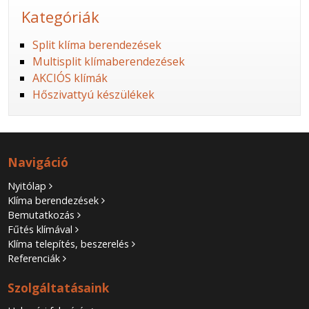
Kategóriák
Split klíma berendezések
Multisplit klímaberendezések
AKCIÓS klímák
Hőszivattyú készülékek
Navigáció
Nyitólap
Klíma berendezések
Bemutatkozás
Fűtés klímával
Klíma telepítés, beszerelés
Referenciák
Szolgáltatásaink