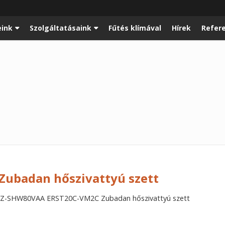
ink
Szolgáltatásaink
Fűtés klímával
Hírek
Refer
ubadan hőszivattyú szett
Z-SHW80VAA ERST20C-VM2C Zubadan hőszivattyú szett