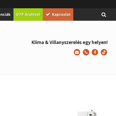
enciák
OTP Áruhitel
Kapcsolat
Klíma & Villanyszerelés egy helyen!