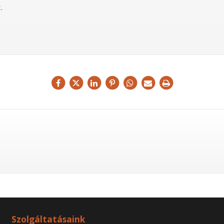
t
.
Szolgáltatásaink