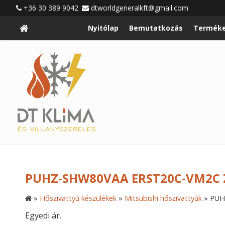
+36 30 389 9042
dtworldgeneralkft@gmail.com
Nyitólap
Bemutatkozás
Terméke
PUHZ-SHW80VAA ERST20C-VM2C Z
»
Hőszivattyú készülékek
»
Mitsubishi hőszivattyúk
»
PUH
Egyedi ár.