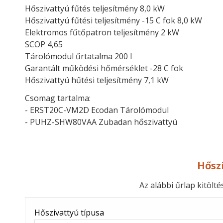
Hőszivattyú fűtés teljesítmény 8,0 kW
Hőszivattyú fűtési teljesítmény -15 C fok 8,0 kW
Elektromos fűtőpatron teljesítmény 2 kW
SCOP 4,65
Tárolómodul űrtatalma 200 l
Garantált működési hőmérséklet -28 C fok
Hőszivattyú hűtési teljesítmény 7,1 kW
Csomag tartalma:
- ERST20C-VM2D Ecodan Tárolómodul
- PUHZ-SHW80VAA Zubadan hőszivattyú
Hősz
Az alábbi űrlap kitölt
-
Hőszivattyú típusa