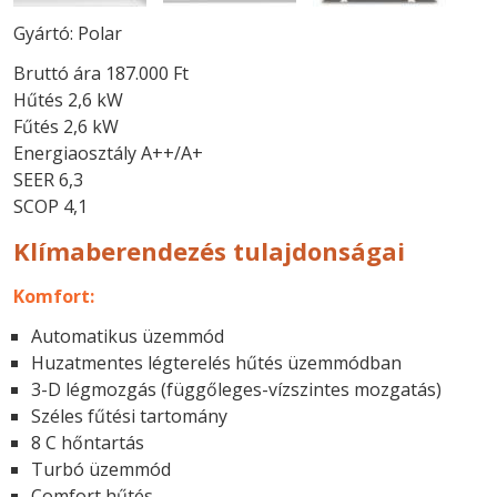
Gyártó: Polar
Bruttó ára 187.000 Ft
Hűtés 2,6 kW
Fűtés 2,6 kW
Energiaosztály A++/A+
SEER 6,3
SCOP 4,1
Klímaberendezés tulajdonságai
Komfort:
Automatikus üzemmód
Huzatmentes légterelés hűtés üzemmódban
3-D légmozgás (függőleges-vízszintes mozgatás)
Széles fűtési tartomány
8 C hőntartás
Turbó üzemmód
Comfort hűtés