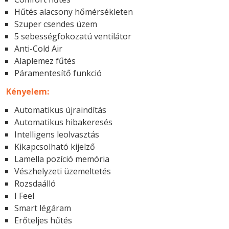
Hűtés alacsony hőmérsékleten
Szuper csendes üzem
5 sebességfokozatú ventilátor
Anti-Cold Air
Alaplemez fűtés
Páramentesítő funkció
Kényelem:
Automatikus újraindítás
Automatikus hibakeresés
Intelligens leolvasztás
Kikapcsolható kijelző
Lamella pozíció memória
Vészhelyzeti üzemeltetés
Rozsdaálló
I Feel
Smart légáram
Erőteljes hűtés