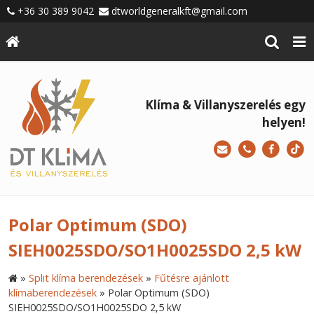
+36 30 389 9042
dtworldgeneralkft@gmail.com
Klíma & Villanyszerelés egy
helyen!
Polar Optimum (SDO)
SIEH0025SDO/SO1H0025SDO 2,5 kW
»
Split klíma berendezések
»
Fűtésre ajánlott
klímaberendezések
»
Polar Optimum (SDO)
SIEH0025SDO/SO1H0025SDO 2,5 kW