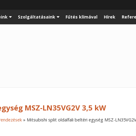
ink
Szolgáltatásaink
Fűtés klímával
Hírek
Refer
ri egység MSZ-LN35VG2V 3,5 kW
erendezések
»
Mitsubishi split oldalfali beltéri egység MSZ-LN35VG2