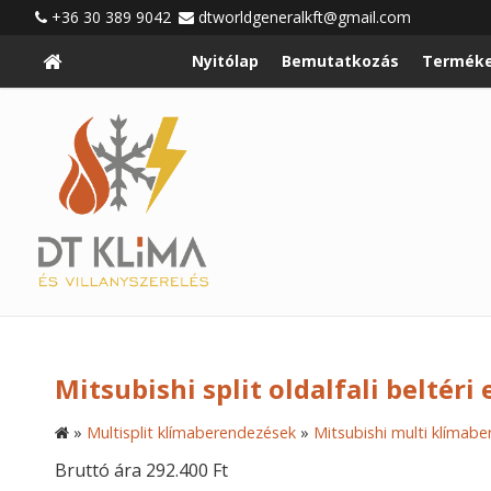
+36 30 389 9042
dtworldgeneralkft@gmail.com
Nyitólap
Bemutatkozás
Terméke
Mitsubishi split oldalfali belté
»
Multisplit klímaberendezések
»
Mitsubishi multi klímab
Bruttó ára 292.400 Ft