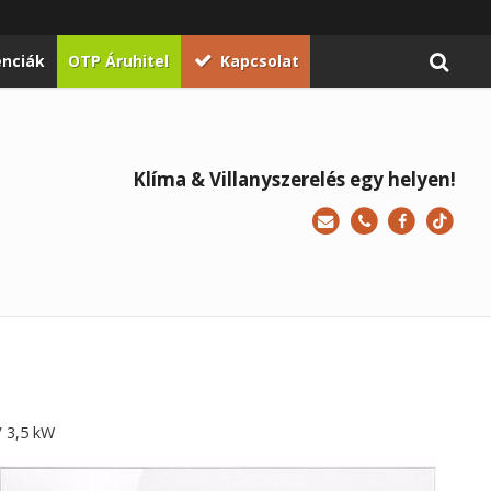
enciák
OTP Áruhitel
Kapcsolat
Klíma & Villanyszerelés egy helyen!
V 3,5 kW