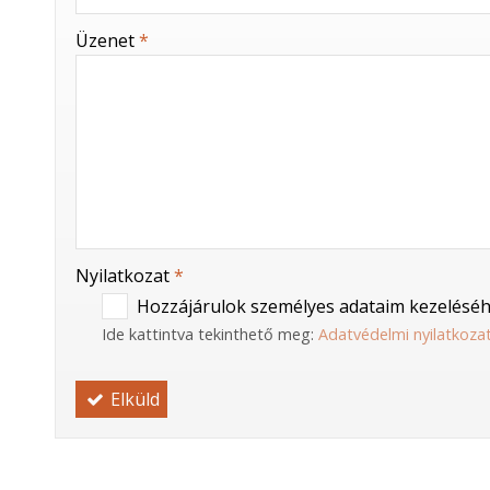
-
Üzenet
*
-
-
-
Nyilatkozat
*
Hozzájárulok személyes adataim kezeléséh
Ide kattintva tekinthető meg:
Adatvédelmi nyilatkoza
Elküld