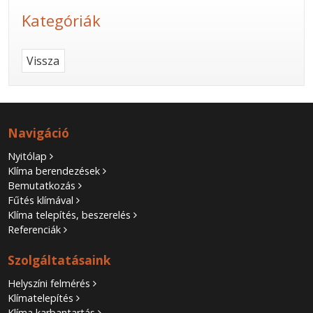
Kategóriák
Vissza
Navigáció
Nyitólap
Klíma berendezések
Bemutatkozás
Fűtés klímával
Klíma telepítés, beszerelés
Referenciák
Szolgáltatásaink
Helyszíni felmérés
Klímatelepítés
Klíma karbantartás