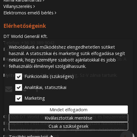
Villanyszerelés
Elektromos emelő bérlés
Elérhetőségeink
DT World Generál Kft.
Telefon:
+36 30 389 9042
Weboldalunk a működéshez elengedhetetlen sütiket
E-mail:
dtworldgeneralkft@gmail.com
használ. A statisztikai és marketing sütik elfogadása segít
Bemutatótermünk címe:
1202 Budapest, Fiume utca 58. A
nekünk, hogy személyre szabott ajánlatokkal és jobb
épület fszt. 7. (Madison Lakópark)
felhasználói élménnyel szolgálhassunk.
Nyitva tartás:
H-P 8-11 12-16 óráig, Sz-V zárva tartunk.
Funkcionális (szükséges)
Analitikai, statisztikai



Marketing
Mindet elfogadom
© 2026 DT World Generál Kft. - Klíma szerelés és beüzemelés
Kiválasztottak mentése
Budapest és Pest megyében, ingyenes helyszíni felméréssel,
Csak a szükségesek
tanácsadással, gyors ajánlattal.
Impresszum
Adatvédelmi
nyilatkozat
Süti beállítások
További információ