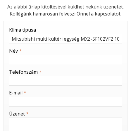
Az alábbi űrlap kitöltésével küldhet nekünk üzenetet.
Kollégánk hamarosan felveszi Önnel a kapcsolatot.
-
Klíma típusa
-
Név
*
-
Telefonszám
*
-
E-mail
*
-
Üzenet
*