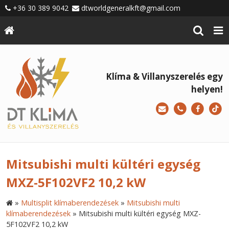
+36 30 389 9042
dtworldgeneralkft@gmail.com
Klíma & Villanyszerelés egy
helyen!
Mitsubishi multi kültéri egység
MXZ-5F102VF2 10,2 kW
»
Multisplit klímaberendezések
»
Mitsubishi multi
klímaberendezések
»
Mitsubishi multi kültéri egység MXZ-
5F102VF2 10,2 kW