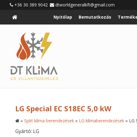
+36 30 389 9042
dtworldgeneralkft@gmail.com
Nyitólap
Bemutatkozás
Terméke
LG Special EC S18EC 5,0 kW
»
Split klíma berendezések
»
LG klímaberendezések
»
LG 
Gyártó: LG