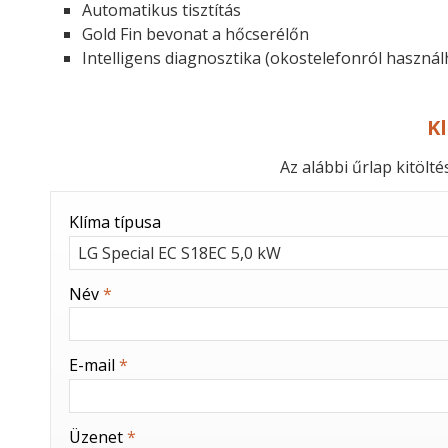
Automatikus tisztítás
Gold Fin bevonat a hőcserélőn
Intelligens diagnosztika (okostelefonról használ
K
Az alábbi űrlap kitölt
-
Klíma típusa
-
Név
*
-
E-mail
*
-
Üzenet
*