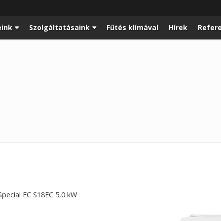
ink
Szolgáltatásaink
Fűtés klímával
Hírek
Refer
Special EC S18EC 5,0 kW