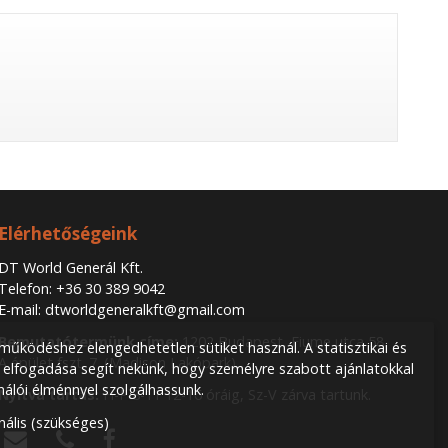
Elérhetőségeink
DT World Generál Kft.
Telefon:
+36 30 389 9042
E-mail:
dtworldgeneralkft@gmail.com
Bemutatótermünk címe:
1202 Budapest, Fiume utca 58.
űködéshez elengedhetetlen sütiket használ. A statisztikai és
A épület fszt. 7. (Madison Lakópark)
 elfogadása segít nekünk, hogy személyre szabott ajánlatokkal
nálói élménnyel szolgálhassunk.
Nyitva tartás:
H-P 8-11 12-16 óráig, Sz-V zárva tartunk.
nális (szükséges)


