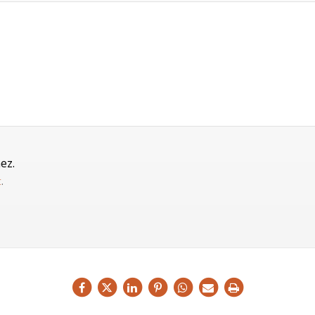
ez.
t
.