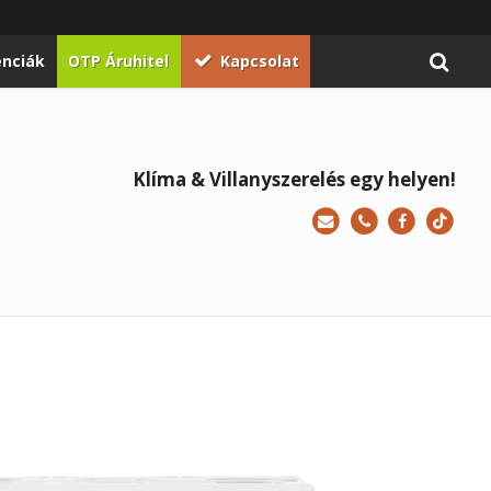
enciák
OTP Áruhitel
Kapcsolat
Klíma & Villanyszerelés egy helyen!