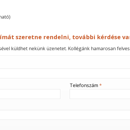
ható)
límát szeretne rendelni, további kérdése va
ésével küldhet nekünk üzenetet. Kollégánk hamarosan felves
Telefonszám
*