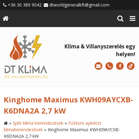
+36 30 389 9042
dtworldgeneralkft@gmail.com
Klíma & Villanyszerelés egy
helyen!
Kinghome Maximus KWH09AYCXB-
K6DNA2A 2,7 kW
»
Split klíma berendezések
»
Fűtésre ajánlott
klímaberendezések
»
Kinghome Maximus KWH09AYCXB-
K6DNA2A 2,7 kW