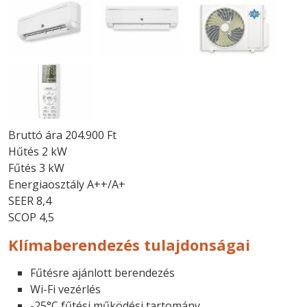
Bruttó ára 204.900 Ft
Hűtés 2 kW
Fűtés 3 kW
Energiaosztály A++/A+
SEER 8,4
SCOP 4,5
Klímaberendezés tulajdonságai
Fűtésre ajánlott berendezés
Wi-Fi vezérlés
-25°C fűtési működési tartomány