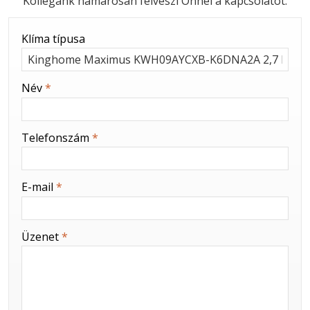
Kollégánk hamarosan felveszi Önnel a kapcsolatot.
-
Klíma típusa
-
Név
*
-
Telefonszám
*
-
E-mail
*
-
Üzenet
*
-
-