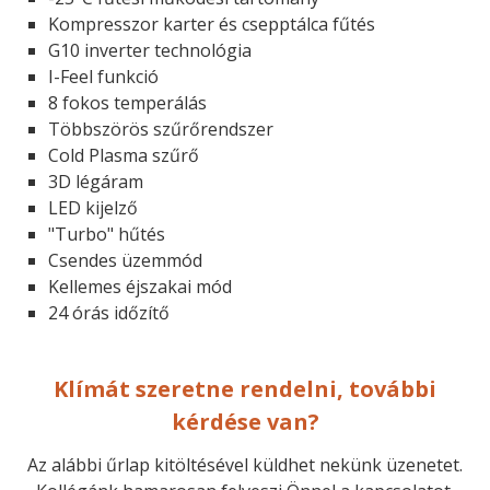
Kompresszor karter és csepptálca fűtés
G10 inverter technológia
I-Feel funkció
8 fokos temperálás
Többszörös szűrőrendszer
Cold Plasma szűrő
3D légáram
LED kijelző
"Turbo" hűtés
Csendes üzemmód
Kellemes éjszakai mód
24 órás időzítő
Klímát szeretne rendelni, további
kérdése van?
Az alábbi űrlap kitöltésével küldhet nekünk üzenetet.