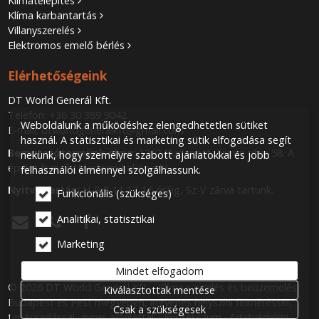
Klímatelepítés
Klíma karbantartás
Villanyszerelés
Elektromos emelő bérlés
Elérhetőségeink
DT World Generál Kft.
Telefon:
+36 30 389 9042
Weboldalunk a működéshez elengedhetetlen sütiket
E-mail:
dtworldgeneralkft@gmail.com
használ. A statisztikai és marketing sütik elfogadása segít
Bemutatótermünk címe:
1202 Budapest, Fiume utca 58. A
nekünk, hogy személyre szabott ajánlatokkal és jobb
épület fszt. 7. (Madison Lakópark)
felhasználói élménnyel szolgálhassunk.
Nyitva tartás:
H-P 8-11 12-16 óráig, Sz-V zárva tartunk.
Funkcionális (szükséges)
Analitikai, statisztikai



Marketing
Mindet elfogadom
© 2026 DT World Generál Kft. - Klíma szerelés és beüzemelés
Kiválasztottak mentése
Budapest és Pest megyében, ingyenes helyszíni felméréssel,
Csak a szükségesek
tanácsadással, gyors ajánlattal.
Impresszum
Adatvédelmi