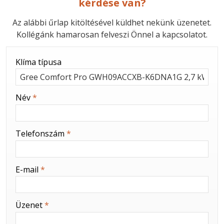
kérdése van?
Az alábbi űrlap kitöltésével küldhet nekünk üzenetet.
Kollégánk hamarosan felveszi Önnel a kapcsolatot.
-
Klíma típusa
-
Név
*
-
Telefonszám
*
-
E-mail
*
-
Üzenet
*