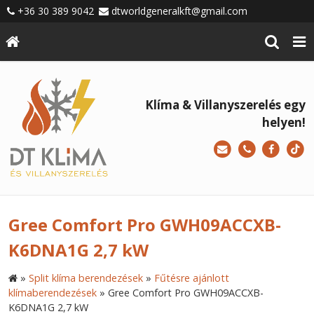
+36 30 389 9042
dtworldgeneralkft@gmail.com
Klíma & Villanyszerelés egy
helyen!
Gree Comfort Pro GWH09ACCXB-
K6DNA1G 2,7 kW
»
Split klíma berendezések
»
Fűtésre ajánlott
klímaberendezések
»
Gree Comfort Pro GWH09ACCXB-
K6DNA1G 2,7 kW