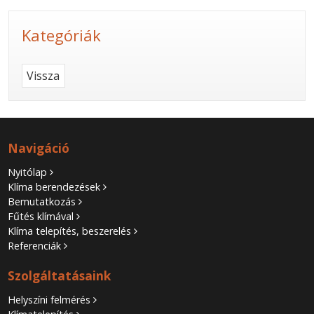
Kategóriák
Vissza
Navigáció
Nyitólap
Klíma berendezések
Bemutatkozás
Fűtés klímával
Klíma telepítés, beszerelés
Referenciák
Szolgáltatásaink
Helyszíni felmérés