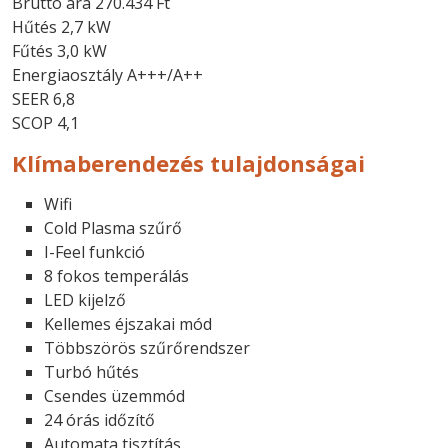
Bruttó ára 270.434 Ft
Hűtés 2,7 kW
Fűtés 3,0 kW
Energiaosztály A+++/A++
SEER 6,8
SCOP 4,1
Klímaberendezés tulajdonságai
Wifi
Cold Plasma szűrő
I-Feel funkció
8 fokos temperálás
LED kijelző
Kellemes éjszakai mód
Többszörös szűrőrendszer
Turbó hűtés
Csendes üzemmód
24 órás időzítő
Automata tisztítás