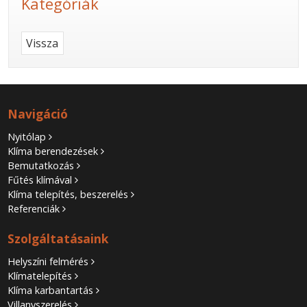
Kategóriák
Vissza
Navigáció
Nyitólap
Klíma berendezések
Bemutatkozás
Fűtés klímával
Klíma telepítés, beszerelés
Referenciák
Szolgáltatásaink
Helyszíni felmérés
Klímatelepítés
Klíma karbantartás
Villanyszerelés