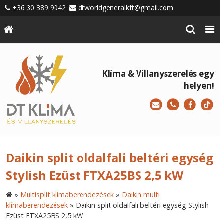
+36 30 389 9042
dtworldgeneralkft@gmail.com
Klíma & Villanyszerelés egy
helyen!
Daikin split oldalfali beltéri egység
Stylish Ezüst FTXA25BS 2,5 kW
»
Multisplit klímaberendezések
»
Daikin multi
klímaberendezések
»
Daikin split oldalfali beltéri egység Stylish
Ezüst FTXA25BS 2,5 kW