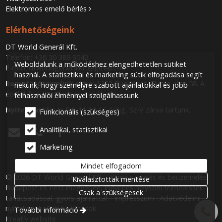
Elektromos emelő bérlés
Elérhetőségeink
DT World Generál Kft.
Telefon:
+36 30 389 9042
Weboldalunk a működéshez elengedhetetlen sütiket
E-mail:
dtworldgeneralkft@gmail.com
használ. A statisztikai és marketing sütik elfogadása segít
Bemutatótermünk címe:
1202 Budapest, Fiume utca 58. A
nekünk, hogy személyre szabott ajánlatokkal és jobb
épület fszt. 7. (Madison Lakópark)
felhasználói élménnyel szolgálhassunk.
Nyitva tartás:
H-P 8-11 12-16 óráig, Sz-V zárva tartunk.
Funkcionális (szükséges)
Analitikai, statisztikai



Marketing
Mindet elfogadom
© 2026 DT World Generál Kft. - Klíma szerelés és beüzemelés
Kiválasztottak mentése
Budapest és Pest megyében, ingyenes helyszíni felméréssel,
Csak a szükségesek
tanácsadással, gyors ajánlattal.
Impresszum
Adatvédelmi
nyilatkozat
Süti beállítások
További információ
Kreatív website