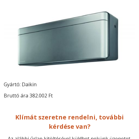
Gyártó: Daikin
Bruttó ára 382.002 Ft
Klímát szeretne rendelni, további
kérdése van?
Az alábbi űrlap kitöltésével küldhet nekünk üzenetet.