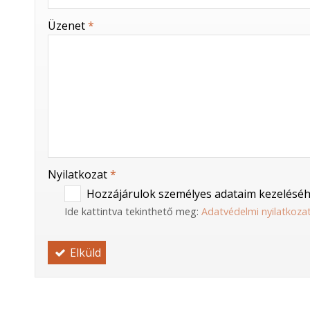
-
Üzenet
*
-
-
-
Nyilatkozat
*
Hozzájárulok személyes adataim kezeléséh
Ide kattintva tekinthető meg:
Adatvédelmi nyilatkoza
Elküld