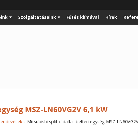
ink
Szolgáltatásaink
Fűtés klímával
Hírek
Refer
ri egység MSZ-LN60VG2V 6,1 kW
erendezések
»
Mitsubishi split oldalfali beltéri egység MSZ-LN60VG2