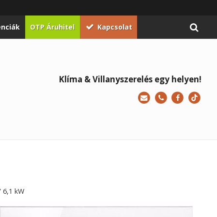
enciák
OTP Áruhitel
Kapcsolat
Klíma & Villanyszerelés egy helyen!
V 6,1 kW