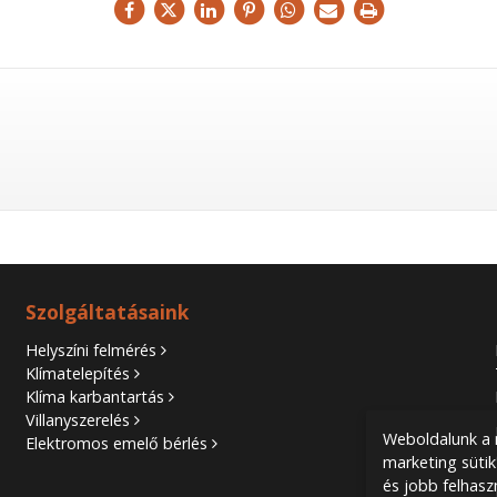
Szolgáltatásaink
Helyszíni felmérés
Klímatelepítés
Klíma karbantartás
Villanyszerelés
Weboldalunk a m
Elektromos emelő bérlés
marketing sütik
és jobb felhasz