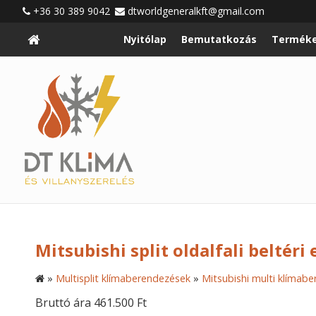
+36 30 389 9042
dtworldgeneralkft@gmail.com
Nyitólap
Bemutatkozás
Terméke
Mitsubishi split oldalfali belté
»
Multisplit klímaberendezések
»
Mitsubishi multi klímab
Bruttó ára 461.500 Ft