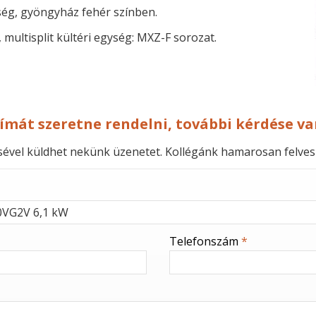
gység, gyöngyház fehér színben.
multisplit kültéri egység: MXZ-F sorozat.
límát szeretne rendelni, további kérdése va
ésével küldhet nekünk üzenetet. Kollégánk hamarosan felves
Telefonszám
*