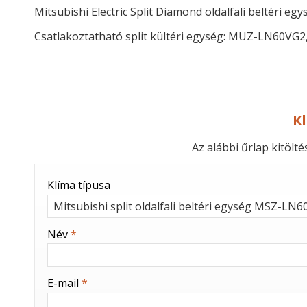
Mitsubishi Electric Split Diamond oldalfali beltéri e
Csatlakoztatható split kültéri egység: MUZ-LN60VG2, 
K
Az alábbi űrlap kitölt
-
Klíma típusa
-
Név
*
-
E-mail
*