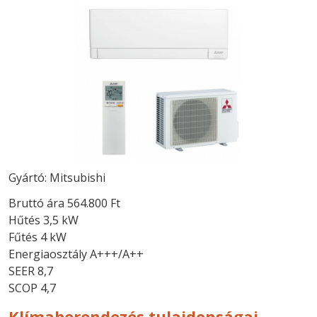
Gyártó: Mitsubishi
Bruttó ára 564.800 Ft
Hűtés 3,5 kW
Fűtés 4 kW
Energiaosztály A+++/A++
SEER 8,7
SCOP 4,7
Klímaberendezés tulajdonságai