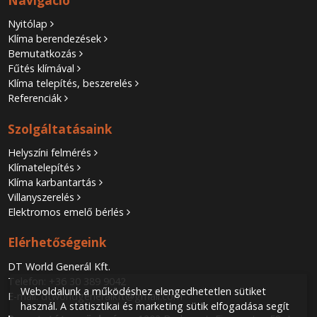
Navigáció
Nyitólap
Klíma berendezések
Bemutatkozás
Fűtés klímával
Klíma telepítés, beszerelés
Referenciák
Szolgáltatásaink
Helyszíni felmérés
Klímatelepítés
Klíma karbantartás
Villanyszerelés
Elektromos emelő bérlés
Elérhetőségeink
DT World Generál Kft.
Telefon:
+36 30 389 9042
Weboldalunk a működéshez elengedhetetlen sütiket
E-mail:
dtworldgeneralkft@gmail.com
használ. A statisztikai és marketing sütik elfogadása segít