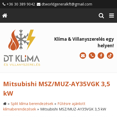
+36 30 389 9042
dtworldgeneralkft@gmail.com
Klíma & Villanyszerelés egy
helyen!
Mitsubishi MSZ/MUZ-AY35VGK 3,5
kW
»
Split klíma berendezések
»
Fűtésre ajánlott
klímaberendezések
»
Mitsubishi MSZ/MUZ-AY35VGK 3,5 kW