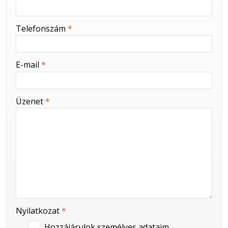
-
Telefonszám
*
-
E-mail
*
-
Üzenet
*
-
-
Nyilatkozat
*
Hozzájárulok személyes adataim